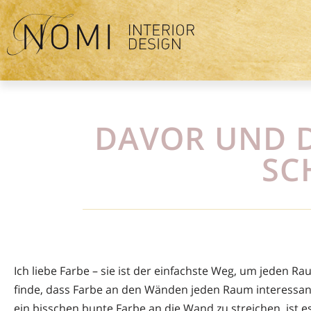
Zum
Inhalt
springen
DAVOR UND D
SC
Ich liebe Farbe – sie ist der einfachste Weg, um jeden 
finde, dass Farbe an den Wänden jeden Raum interessant
ein bisschen bunte Farbe an die Wand zu streichen, ist e