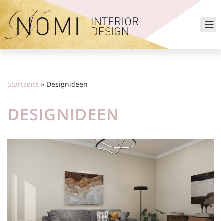
Zum
Inhalt
springen
Startseite
»
Designideen
DESIGNIDEEN